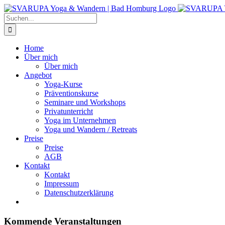
Zum
Inhalt
Suche
springen
nach:
Home
Über mich
Über mich
Angebot
Yoga-Kurse
Präventionskurse
Seminare und Workshops
Privatunterricht
Yoga im Unternehmen
Yoga und Wandern / Retreats
Preise
Preise
AGB
Kontakt
Kontakt
Impressum
Datenschutzerklärung
Kommende Veranstaltungen