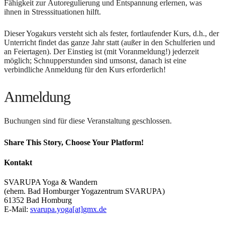
Fähigkeit zur Autoregulierung und Entspannung erlernen, was
ihnen in Stresssituationen hilft.
Dieser Yogakurs versteht sich als fester, fortlaufender Kurs, d.h., der
Unterricht findet das ganze Jahr statt (außer in den Schulferien und
an Feiertagen). Der Einstieg ist (mit Voranmeldung!) jederzeit
möglich; Schnupperstunden sind umsonst, danach ist eine
verbindliche Anmeldung für den Kurs erforderlich!
Anmeldung
Buchungen sind für diese Veranstaltung geschlossen.
Share This Story, Choose Your Platform!
Facebook
X
Reddit
LinkedIn
Tumblr
Pinterest
Vk
E-
Kontakt
Mail
SVARUPA Yoga & Wandern
(ehem. Bad Homburger Yogazentrum SVARUPA)
61352 Bad Homburg
E-Mail:
svarupa.yoga[at]gmx.de