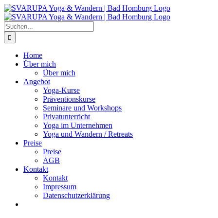
Zum
Inhalt
springen
Suche
nach:
Home
Über mich
Über mich
Angebot
Yoga-Kurse
Präventionskurse
Seminare und Workshops
Privatunterricht
Yoga im Unternehmen
Yoga und Wandern / Retreats
Preise
Preise
AGB
Kontakt
Kontakt
Impressum
Datenschutzerklärung