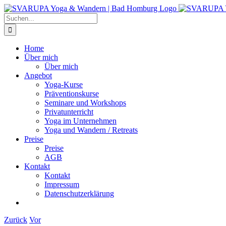
Zum
Inhalt
Suche
springen
nach:
Home
Über mich
Über mich
Angebot
Yoga-Kurse
Präventionskurse
Seminare und Workshops
Privatunterricht
Yoga im Unternehmen
Yoga und Wandern / Retreats
Preise
Preise
AGB
Kontakt
Kontakt
Impressum
Datenschutzerklärung
Zurück
Vor