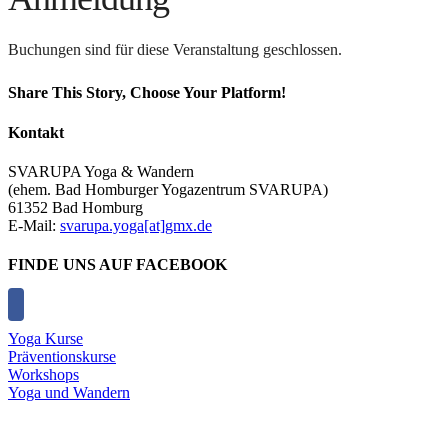
Buchungen sind für diese Veranstaltung geschlossen.
Share This Story, Choose Your Platform!
Facebook
X
Reddit
LinkedIn
Tumblr
Pinterest
Vk
E-
Kontakt
Mail
SVARUPA Yoga & Wandern
(ehem. Bad Homburger Yogazentrum SVARUPA)
61352 Bad Homburg
E-Mail:
svarupa.yoga[at]gmx.de
FINDE UNS AUF FACEBOOK
Yoga Kurse
Präventionskurse
Workshops
Yoga und Wandern