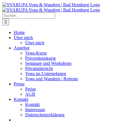
Zum
Inhalt
springen
Suche
nach:
Home
Über mich
Über mich
Angebot
Yoga-Kurse
Präventionskurse
Seminare und Workshops
Privatunterricht
Yoga im Unternehmen
Yoga und Wandern / Retreats
Preise
Preise
AGB
Kontakt
Kontakt
Impressum
Datenschutzerklärung