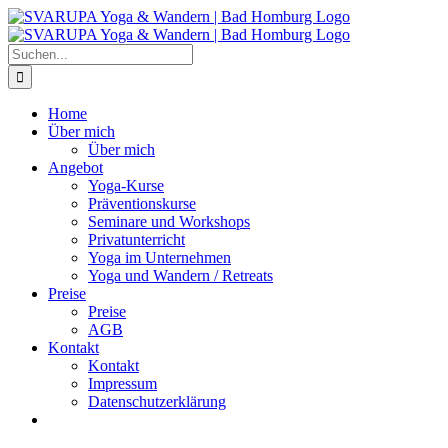
Zum
Inhalt
springen
Suche
nach:
Home
Über mich
Über mich
Angebot
Yoga-Kurse
Präventionskurse
Seminare und Workshops
Privatunterricht
Yoga im Unternehmen
Yoga und Wandern / Retreats
Preise
Preise
AGB
Kontakt
Kontakt
Impressum
Datenschutzerklärung