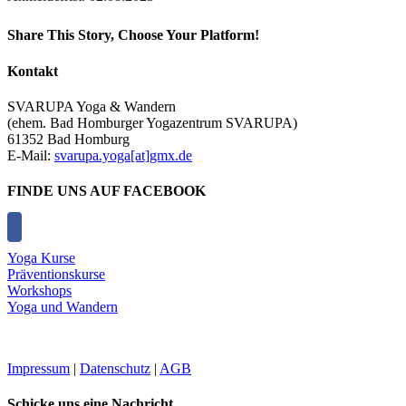
Share This Story, Choose Your Platform!
Facebook
X
Reddit
LinkedIn
Tumblr
Pinterest
Vk
E-
Kontakt
Mail
SVARUPA Yoga & Wandern
(ehem. Bad Homburger Yogazentrum SVARUPA)
61352 Bad Homburg
E-Mail:
svarupa.yoga[at]gmx.de
FINDE UNS AUF FACEBOOK
Yoga Kurse
Präventionskurse
Workshops
Yoga und Wandern
Impressum
|
Datenschutz
|
AGB
Schicke uns eine Nachricht