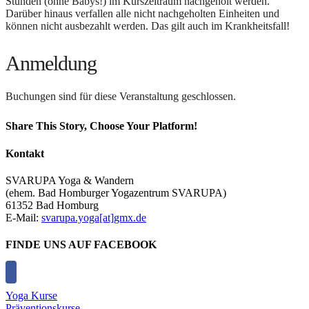
Stunden (ohne Babys!) im Kurszeitraum nachgeholt werden.
Darüber hinaus verfallen alle nicht nachgeholten Einheiten und
können nicht ausbezahlt werden. Das gilt auch im Krankheitsfall!
Anmeldung
Buchungen sind für diese Veranstaltung geschlossen.
Share This Story, Choose Your Platform!
Facebook
X
Reddit
LinkedIn
Tumblr
Pinterest
Vk
E-
Kontakt
Mail
SVARUPA Yoga & Wandern
(ehem. Bad Homburger Yogazentrum SVARUPA)
61352 Bad Homburg
E-Mail:
svarupa.yoga[at]gmx.de
FINDE UNS AUF FACEBOOK
Yoga Kurse
Präventionskurse