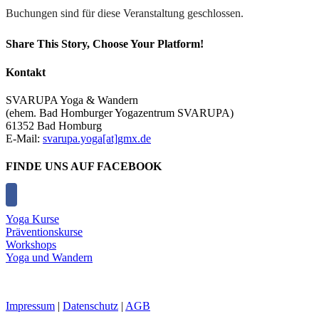
Buchungen sind für diese Veranstaltung geschlossen.
Share This Story, Choose Your Platform!
Facebook
X
Reddit
LinkedIn
Tumblr
Pinterest
Vk
E-
Kontakt
Mail
SVARUPA Yoga & Wandern
(ehem. Bad Homburger Yogazentrum SVARUPA)
61352 Bad Homburg
E-Mail:
svarupa.yoga[at]gmx.de
FINDE UNS AUF FACEBOOK
Yoga Kurse
Präventionskurse
Workshops
Yoga und Wandern
Impressum
|
Datenschutz
|
AGB