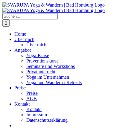
Zum
Inhalt
springen
Suche
nach:
Home
Über mich
Über mich
Angebot
Yoga-Kurse
Präventionskurse
Seminare und Workshops
Privatunterricht
Yoga im Unternehmen
Yoga und Wandern / Retreats
Preise
Preise
AGB
Kontakt
Kontakt
Impressum
Datenschutzerklärung