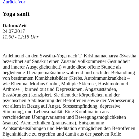
Zurück
Vor
Yoga sanft
Datum/Zeit
24.07.2017
11:00 - 12:15 Uhr
Anlehnend an den Svastha-Yoga nach T. Krishnamacharya (Svastha
bezeichnet auf Sanskrit einen Zustand vollkommener Gesundheit
und innerer Ausgeglichenheit) wurde diese offene Stunde als
begleitende Therapiemaßnahme während und nach der Behandlung
von bestimmten Krankheitsbilder (Krebs, Autoimmunkrankheit –
wie Rheuma, Morbus Crohn, Multiple Sklerose, Hashimoto und
Arthrose -, burned out und Depressionen, Angstzuständen,
Essstörungen) konzipiert. Sie dient der körperlichen und der
psychischen Stabilisierung der Betroffenen sowie der Verbesserung
vor allem in Bezug auf Angst, Stressempfindung, depressive
Stimmung, und Lebensqualität. Eine Kombination aus
verschiedenen Übungsvarianten und Bewegungsmöglichkeiten
(asanas), Atemtechniken (pranayama), Entspannung,
Achtsamkeitsübungen und Meditation ermöglichen den Betroffenen
Eigeninitiative zu ergreifen und damit aus der passiven Rolle