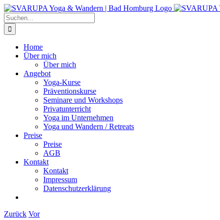
Zum
Inhalt
Suche
springen
nach:
Home
Über mich
Über mich
Angebot
Yoga-Kurse
Präventionskurse
Seminare und Workshops
Privatunterricht
Yoga im Unternehmen
Yoga und Wandern / Retreats
Preise
Preise
AGB
Kontakt
Kontakt
Impressum
Datenschutzerklärung
Zurück
Vor