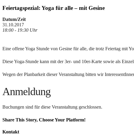
Feiertagspezial: Yoga für alle – mit Gesine
Datum/Zeit
31.10.2017
18:00 - 19:30 Uhr
Eine offene Yoga Stunde von Gesine für alle, die trotz Feiertag mit 
Diese Yoga-Stunde kann mit der 3er- und 10er-Karte sowie als Einze
Wegen der Planbarkeit dieser Veranstaltung bitten wir InteressentIn
Anmeldung
Buchungen sind für diese Veranstaltung geschlossen.
Share This Story, Choose Your Platform!
Facebook
X
Reddit
LinkedIn
Tumblr
Pinterest
Vk
E-
Kontakt