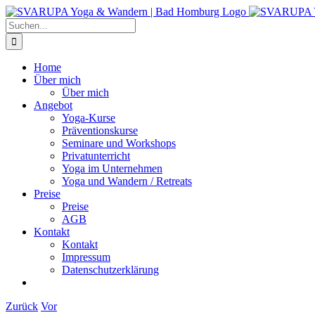
Zum
Inhalt
Suche
springen
nach:
Home
Über mich
Über mich
Angebot
Yoga-Kurse
Präventionskurse
Seminare und Workshops
Privatunterricht
Yoga im Unternehmen
Yoga und Wandern / Retreats
Preise
Preise
AGB
Kontakt
Kontakt
Impressum
Datenschutzerklärung
Zurück
Vor