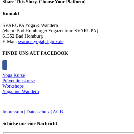
Share This Story, Choose Your Platform!
Facebook
X
Reddit
LinkedIn
Tumblr
Pinterest
Vk
E-
Kontakt
Mail
SVARUPA Yoga & Wandern
(ehem. Bad Homburger Yogazentrum SVARUPA)
61352 Bad Homburg
E-Mail:
svarupa.yoga[at]gmx.de
FINDE UNS AUF FACEBOOK
Yoga Kurse
Präventionskurse
Workshops
Yoga und Wandern
Impressum
|
Datenschutz
|
AGB
Schicke uns eine Nachricht