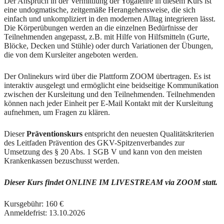
Der Anspruch in der Vermittlung der Yogalehre in diesem Kurs ist
eine undogmatische, zeitgemäße Herangehensweise, die sich
einfach und unkompliziert in den modernen Alltag integrieren lässt.
Die Körperübungen werden an die einzelnen Bedürfnisse der
Teilnehmenden angepasst, z.B. mit Hilfe von Hilfsmitteln (Gurte,
Blöcke, Decken und Stühle) oder durch Variationen der Übungen,
die von dem Kursleiter angeboten werden.
Der Onlinekurs wird über die Plattform ZOOM übertragen. Es ist
interaktiv ausgelegt und ermöglicht eine beidseitige Kommunikation
zwischen der Kursleitung und den Teilnehmenden. Teilnehmenden
können nach jeder Einheit per E-Mail Kontakt mit der Kursleitung
aufnehmen, um Fragen zu klären.
Dieser
Präventionskurs
entspricht den neuesten Qualitätskriterien
des Leitfaden Prävention des GKV-Spitzenverbandes zur
Umsetzung des § 20 Abs. 1 SGB V und kann von den meisten
Krankenkassen bezuschusst werden.
Dieser Kurs findet ONLINE IM LIVESTREAM via ZOOM
statt.
Kursgebühr: 160 €
Anmeldefrist: 13.10.2026