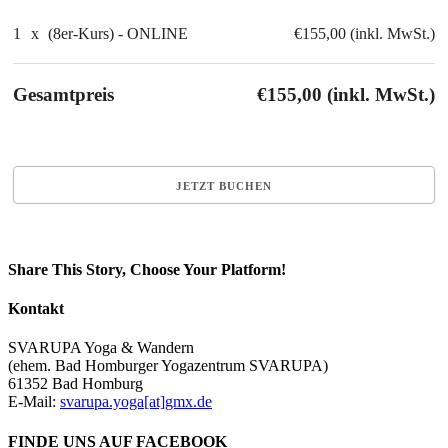
1
x
(8er-Kurs) - ONLINE
€155,00 (inkl. MwSt.)
Gesamtpreis
€155,00 (inkl. MwSt.)
Share This Story, Choose Your Platform!
Facebook
X
Reddit
LinkedIn
Tumblr
Pinterest
Vk
E-
Kontakt
Mail
SVARUPA Yoga & Wandern
(ehem. Bad Homburger Yogazentrum SVARUPA)
61352 Bad Homburg
E-Mail:
svarupa.yoga[at]gmx.de
FINDE UNS AUF FACEBOOK