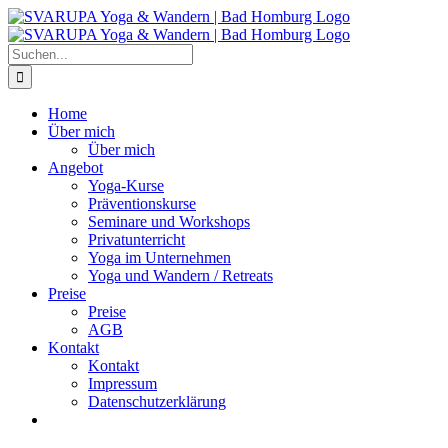
Zum
Inhalt
springen
Suche
nach:
Home
Über mich
Über mich
Angebot
Yoga-Kurse
Präventionskurse
Seminare und Workshops
Privatunterricht
Yoga im Unternehmen
Yoga und Wandern / Retreats
Preise
Preise
AGB
Kontakt
Kontakt
Impressum
Datenschutzerklärung