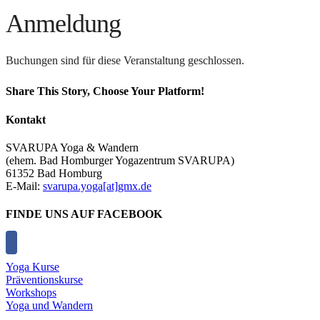
Anmeldung
Buchungen sind für diese Veranstaltung geschlossen.
Share This Story, Choose Your Platform!
Facebook
X
Reddit
LinkedIn
Tumblr
Pinterest
Vk
E-
Kontakt
Mail
SVARUPA Yoga & Wandern
(ehem. Bad Homburger Yogazentrum SVARUPA)
61352 Bad Homburg
E-Mail:
svarupa.yoga[at]gmx.de
FINDE UNS AUF FACEBOOK
Yoga Kurse
Präventionskurse
Workshops
Yoga und Wandern