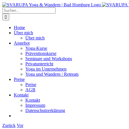
Zum
Inhalt
Suche
springen
nach:
Home
Über mich
Über mich
Angebot
Yoga-Kurse
Präventionskurse
Seminare und Workshops
Privatunterricht
Yoga im Unternehmen
Yoga und Wandern / Retreats
Preise
Preise
AGB
Kontakt
Kontakt
Impressum
Datenschutzerklärung
Zurück
Vor