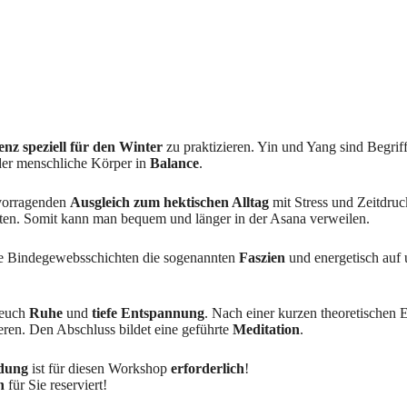
nz speziell für den Winter
zu praktizieren. Yin und Yang sind Begrif
 der menschliche Körper in
Balance
.
rvorragenden
Ausgleich
zum hektischen Alltag
mit Stress und Zeitdru
lten. Somit kann man bequem und länger in der Asana verweilen.
ere Bindegewebsschichten die sogenannten
Faszien
und energetisch auf
 euch
Ruhe
und
tiefe
Entspannung
. Nach einer kurzen theoretischen 
ieren. Den Abschluss bildet eine geführte
Meditation
.
dung
ist für diesen Workshop
erforderlich
!
n
für Sie reserviert!