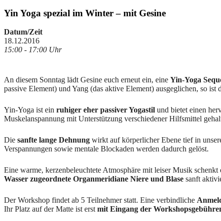
Yin Yoga spezial im Winter – mit Gesine
Datum/Zeit
18.12.2016
15:00 - 17:00 Uhr
An diesem Sonntag lädt Gesine euch erneut ein, eine
Yin-Yoga Seque
passive Element) und Yang (das aktive Element) ausgeglichen, so ist
Yin-Yoga ist ein
ruhiger eher passiver Yogastil
und bietet einen he
Muskelanspannung mit Unterstützung verschiedener Hilfsmittel geha
Die
sanfte lange Dehnung
wirkt auf körperlicher Ebene tief in uns
Verspannungen sowie mentale Blockaden werden dadurch gelöst.
Eine warme, kerzenbeleuchtete Atmosphäre mit leiser Musik schenkt
Wasser zugeordnete Organmeridiane Niere und Blase
sanft aktiv
Der Workshop findet ab 5 Teilnehmer statt. Eine verbindliche
Anmel
Ihr Platz auf der Matte ist erst
mit Eingang der Workshopsgebühre