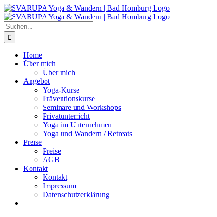
Zum
Inhalt
springen
Suche
nach:
Home
Über mich
Über mich
Angebot
Yoga-Kurse
Präventionskurse
Seminare und Workshops
Privatunterricht
Yoga im Unternehmen
Yoga und Wandern / Retreats
Preise
Preise
AGB
Kontakt
Kontakt
Impressum
Datenschutzerklärung