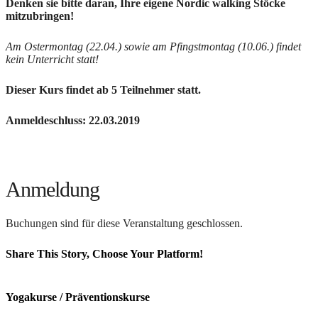
Denken sie bitte daran, Ihre eigene Nordic walking Stöcke
mitzubringen!
Am Ostermontag (22.04.) sowie am Pfingstmontag (10.06.) findet
kein Unterricht statt!
Dieser Kurs findet ab 5 Teilnehmer statt.
Anmeldeschluss: 22.03.2019
Anmeldung
Buchungen sind für diese Veranstaltung geschlossen.
Share This Story, Choose Your Platform!
Facebook
X
Reddit
LinkedIn
Tumblr
Pinterest
Vk
E-
Mail
Yogakurse / Präventionskurse