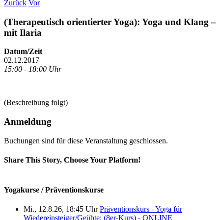
Zurück
Vor
(Therapeutisch orientierter Yoga): Yoga und Klang –
mit Ilaria
Datum/Zeit
02.12.2017
15:00 - 18:00 Uhr
(Beschreibung folgt)
Anmeldung
Buchungen sind für diese Veranstaltung geschlossen.
Share This Story, Choose Your Platform!
Facebook
X
Reddit
LinkedIn
Tumblr
Pinterest
Vk
E-
Mail
Yogakurse / Präventionskurse
Mi., 12.8.26, 18:45 Uhr
Präventionskurs - Yoga für
Wiedereinsteiger/Geübte: (8er-Kurs) - ONLINE