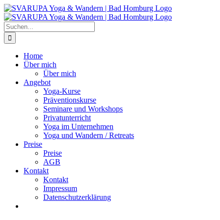
Zum
Inhalt
springen
Suche
nach:
Home
Über mich
Über mich
Angebot
Yoga-Kurse
Präventionskurse
Seminare und Workshops
Privatunterricht
Yoga im Unternehmen
Yoga und Wandern / Retreats
Preise
Preise
AGB
Kontakt
Kontakt
Impressum
Datenschutzerklärung